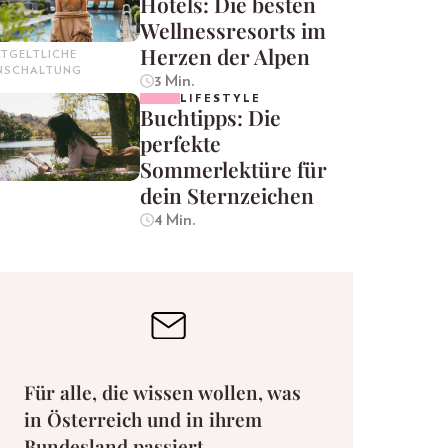
Hotels: Die besten
Wellnessresorts im
Herzen der Alpen
TGELTLICHE
INSCHALTUNG
3 Min.
LIFESTYLE
Buchtipps: Die
perfekte
Sommerlektüre für
dein Sternzeichen
4 Min.
Für alle, die wissen wollen, was
in Österreich und in ihrem
Bundesland passiert.