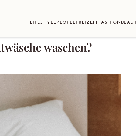
LIFESTYLE
PEOPLE
FREIZEIT
FASHION
BEAU
ettwäsche waschen?