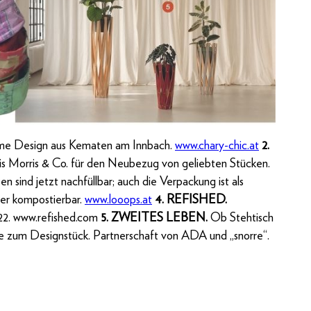
ome Design aus Kematen am Innbach.
www.chary-chic.at
2.
 Morris & Co. für den Neubezug von geliebten Stücken.
 sind jetzt nachfüllbar; auch die Verpackung ist als
er kompostierbar.
www.looops.at
4. REFISHED.
 22. www.refished.com
5. ZWEITES LEBEN.
Ob Stehtisch
te zum Designstück. Partnerschaft von ADA und „snorre“.