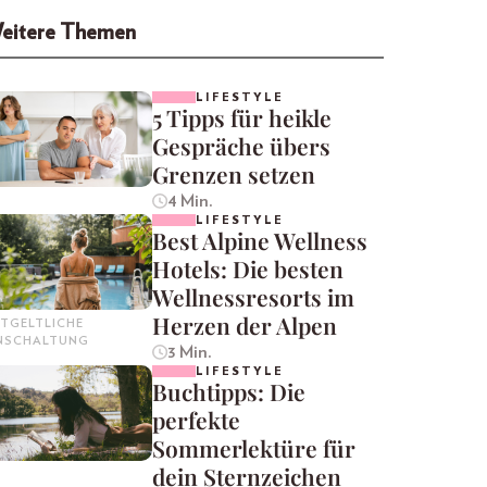
eitere Themen
LIFESTYLE
5 Tipps für heikle
Gespräche übers
Grenzen setzen
4 Min.
LIFESTYLE
Best Alpine Wellness
Hotels: Die besten
Wellnessresorts im
Herzen der Alpen
TGELTLICHE
INSCHALTUNG
3 Min.
LIFESTYLE
Buchtipps: Die
perfekte
Sommerlektüre für
dein Sternzeichen