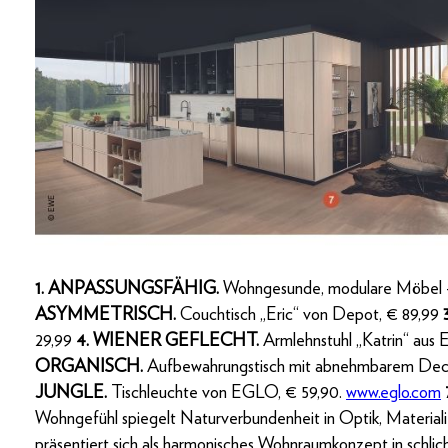
1. ANPASSUNGSFÄHIG.
Wohngesunde, modulare Möbel –
ASYMMETRISCH.
Couchtisch „Eric“ von Depot, € 89,99
29,99
4. WIENER GEFLECHT.
Armlehnstuhl „Katrin“ aus
ORGANISCH.
Aufbewahrungstisch mit abnehmbarem Dec
JUNGLE.
Tischleuchte von EGLO, € 59,90.
www.eglo.com
Wohngefühl spiegelt Naturverbundenheit in Optik, Materiali
präsentiert sich als harmonisches Wohnraumkonzept in schlic