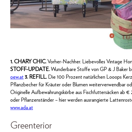
1. CHARY CHIC.
Vorher-Nachher. Liebevolles Vintage H
STOFF-UPDATE.
Wunderbare Stoffe von GP & J Baker bis
oew.at
3. REFILL.
Die 100 Prozent natürlichen Looops Kerzen
Pflanzbecher für Kräuter oder Blumen weiterverwendbar od
Originelle Aufbewahrungskörbe aus Fischfuttersäcken ab €
oder Pflanzenständer – hier werden ausrangierte Lattenros
www.ada.at
Greenterior