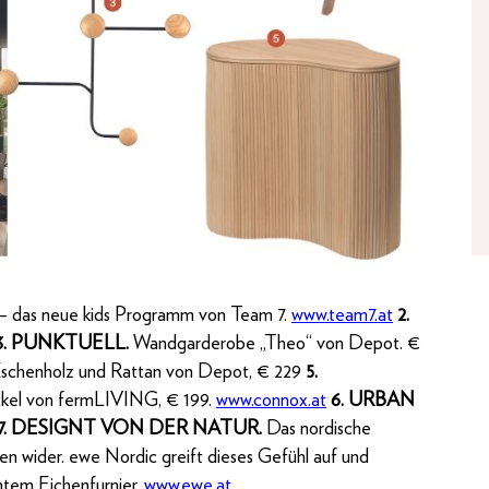
 das neue kids Programm von Team 7.
www.team7.at
2.
3. PUNKTUELL.
Wandgarderobe „Theo“ von Depot. €
 Eschenholz und Rattan von Depot, € 229
5.
kel von fermLIVING, € 199.
www.connox.at
6. URBAN
7. DESIGNT VON DER NATUR.
Das nordische
en wider. ewe Nordic greift dieses Gefühl auf und
htem Eichenfurnier.
www.ewe.at