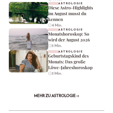
ASTROLOGIE
Diese Astro-Highlights
im August musst du
kennen
4 Min.
ASTROLOGIE
Monatshoroskop: So
wird der August 2026
5 Min.
ASTROLOGIE
Geburtstagskind des
Monats: Das große
Löwe-Jahreshoroskop
3 Min.
MEHR ZU ASTROLOGIE