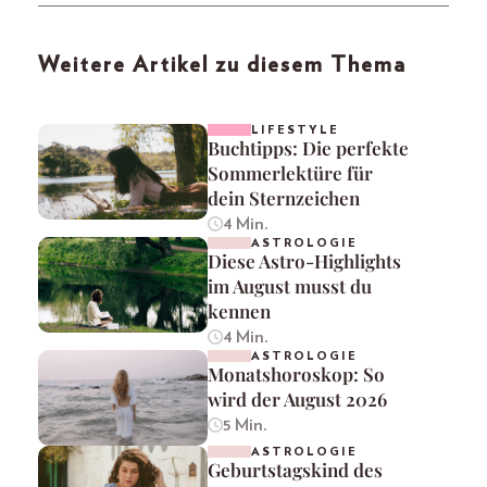
Weitere Artikel zu diesem Thema
LIFESTYLE
Buchtipps: Die perfekte
Sommerlektüre für
dein Sternzeichen
4 Min.
ASTROLOGIE
Diese Astro-Highlights
im August musst du
kennen
4 Min.
ASTROLOGIE
Monatshoroskop: So
wird der August 2026
5 Min.
ASTROLOGIE
Geburtstagskind des