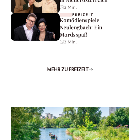
2 Min.
FREIZEIT
Komödienspiele
Neulengbach: Ein
Mordsspaß
3 Min.
MEHR ZU FREIZEIT