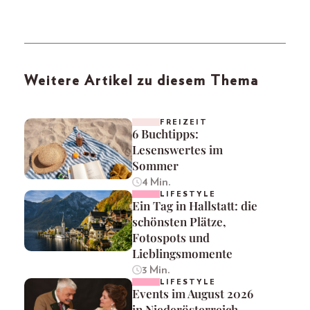
Weitere Artikel zu diesem Thema
FREIZEIT
6 Buchtipps:
Lesenswertes im
Sommer
4 Min.
LIFESTYLE
Ein Tag in Hallstatt: die
schönsten Plätze,
Fotospots und
Lieblingsmomente
3 Min.
LIFESTYLE
Events im August 2026
in Niederösterreich