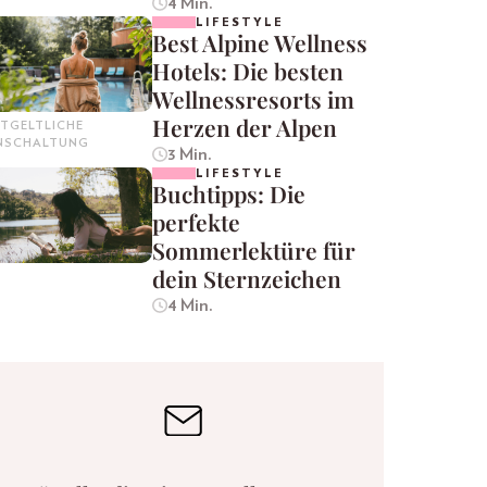
4 Min.
LIFESTYLE
Best Alpine Wellness
Hotels: Die besten
Wellnessresorts im
Herzen der Alpen
TGELTLICHE
INSCHALTUNG
3 Min.
LIFESTYLE
Buchtipps: Die
perfekte
Sommerlektüre für
dein Sternzeichen
4 Min.