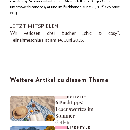
chic & cosy. Schöner urlauben in Österreich III Irmi Berger Online
unter www.chicandcosy.at und im Buchhandel für € 25,70 ©explosive
egg
JETZT MITSPIELEN!
Wir verlosen drei Bücher „chic & cosy“.
Teilnahmeschluss ist am 14. Juni 2023.
Weitere Artikel zu diesem Thema
FREIZEIT
6 Buchtipps:
Lesenswertes im
Sommer
4 Min.
LIFESTYLE