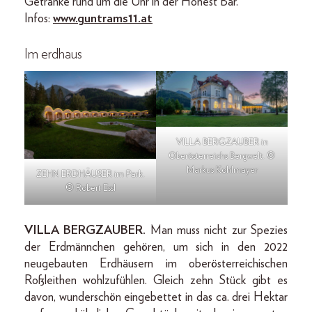
Getränke rund um die Uhr in der Honest Bar.
Infos:
www.guntrams11.at
Im erdhaus
VILLA BERGZAUBER in
Oberösterreichs Bergwelt. ©
Markus Kohlmayer
ZEHN ERDHÄUSER im Park.
© Robert Essl
VILLA BERGZAUBER.
Man muss nicht zur Spezies
der Erdmännchen gehören, um sich in den 2022
neugebauten Erdhäusern im oberösterreichischen
Roßleithen wohlzufühlen. Gleich zehn Stück gibt es
davon, wunderschön eingebettet in das ca. drei Hektar