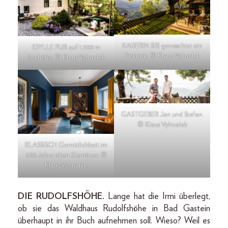
KAISERIN SISI genoss hier ein
IDYLLE PUR auf 1.200 m
Picknick. © Klaus Vyhnalek
Seehöhe. © Klaus Vyhnalek
GASTGEBER Jan und Stefan.
© Klaus Vyhnalek
KLASSISCH Gemütlichkeit im
600 Jahre alten Gemäuer. ©
Klaus Vyhnalek
DIE RUDOLFSHÖHE.
Lange hat die Irmi überlegt,
ob sie das Waldhaus Rudolfshöhe in Bad Gastein
überhaupt in ihr Buch aufnehmen soll. Wieso? Weil es