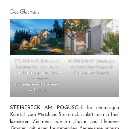
Das Glashaus
TEIL DER NATUR Wer in der
IN DER KABANE Schlafkuben
Landwirtschaft oder Küche
mit heimischen Hölzern. ©
mitarbeitet, erspart sich bis zu
Steirereck am Pogusch
50 Prozent der
Kabanenpreise. © Steirereck
am Pogusch
STEIRERECK AM POGUSCH.
Im ehemaligen
Kuhstall vom Wirtshaus Steirereck schläft man in fünf
luxuriösen Zimmern, wie im „Fuchs und Hennen-
Zimmer“ mit einer freistehenden Badewanne unterm