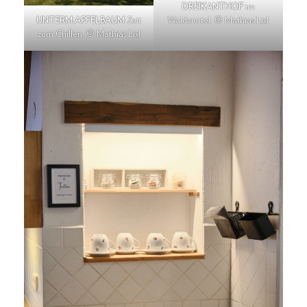
DREIKANTHOF
im
UNTERM APFELBAUM
Zeit
Waldviertel. © Mathias Lixl
zum Chillen. © Mathias Lixl