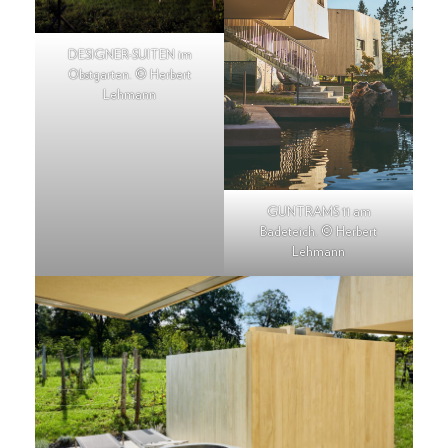
DESIGNER-SUITEN im
Obstgarten. © Herbert
Lehmann
GUNTRAMS 11 am
Badeteich. © Herbert
Lehmann