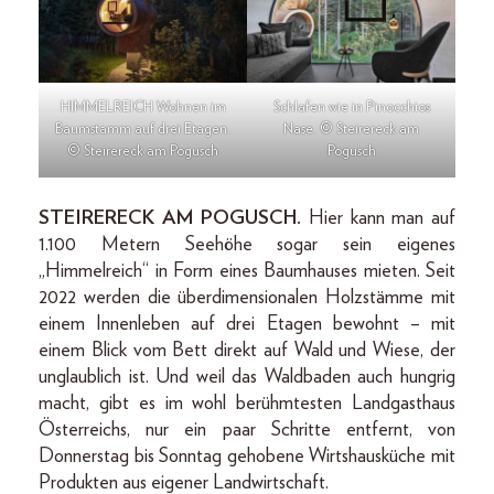
HIMMELREICH Wohnen im
Schlafen wie in Pinocchios
Baumstamm auf drei Etagen.
Nase. © Steirereck am
© Steirereck am Pogusch
Pogusch
STEIRERECK AM POGUSCH.
Hier kann man auf
1.100 Metern Seehöhe sogar sein eigenes
„Himmelreich“ in Form eines Baumhauses mieten. Seit
2022 werden die überdimensionalen Holzstämme mit
einem Innenleben auf drei Etagen bewohnt – mit
einem Blick vom Bett direkt auf Wald und Wiese, der
unglaublich ist. Und weil das Waldbaden auch hungrig
macht, gibt es im wohl berühmtesten Landgasthaus
Österreichs, nur ein paar Schritte entfernt, von
Donnerstag bis Sonntag gehobene Wirtshausküche mit
Produkten aus eigener Landwirtschaft.