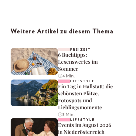
Weitere Artikel zu diesem Thema
FREIZEIT
6 Buchtipps:
Lesenswertes im
Sommer
4 Min.
LIFESTYLE
Ein Tag in Hallstatt: die
schönsten Plätze,
Fotospots und
Lieblingsmomente
3 Min.
LIFESTYLE
Events im August 2026
in Niederösterreich