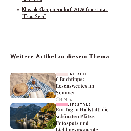
Klassik.Klang berndorf 2026 feiert das
“Frau.Sein”
Weitere Artikel zu diesem Thema
FREIZEIT
6 Buchtipps:
Lesenswertes im
Sommer
4 Min.
LIFESTYLE
Ein Tag in Hallstatt: die
schönsten Plätze,
Fotospots und
Lieblingsmomente