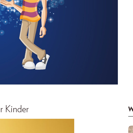
r Kinder
W