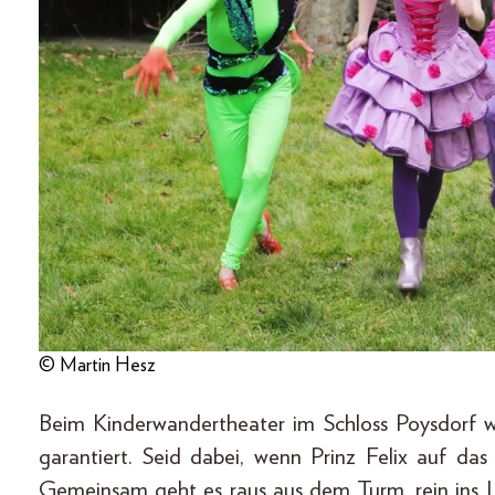
© Martin Hesz
Beim Kinderwandertheater im Schloss Poysdorf w
garantiert. Seid dabei, wenn Prinz Felix auf d
Gemeinsam geht es raus aus dem Turm, rein ins L