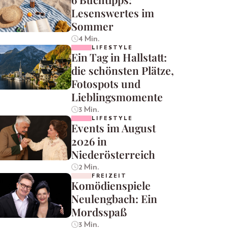
Lesenswertes im
Sommer
4 Min.
LIFESTYLE
Ein Tag in Hallstatt:
die schönsten Plätze,
Fotospots und
Lieblingsmomente
3 Min.
LIFESTYLE
Events im August
2026 in
Niederösterreich
2 Min.
FREIZEIT
Komödienspiele
Neulengbach: Ein
Mordsspaß
3 Min.