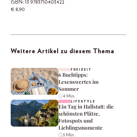
ISBN: 13 9783710403422
€ 8,90
Weitere Artikel zu diesem Thema
FREIZEIT
6 Buchtipps:
Lesenswertes im
Sommer
4 Min.
LIFESTYLE
Ein Tag in Hallstatt: die
schönsten Plätze,
Fotospots und
Lieblingsmomente
3 Min.