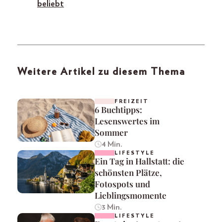
beliebt
Weitere Artikel zu diesem Thema
FREIZEIT
6 Buchtipps:
Lesenswertes im
Sommer
4 Min.
LIFESTYLE
Ein Tag in Hallstatt: die
schönsten Plätze,
Fotospots und
Lieblingsmomente
3 Min.
LIFESTYLE