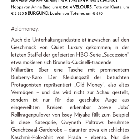
und Hose von Bite Studios, um € 1.290 und € 890
3 CHUNKY.
Hoops von Anine Bing, um € 150
4 VELOURS.
Tote von Khaite, um
€ 2.650
5 BURGUND.
Loafer von Toteme, um € 690
#oldmoney.
Auch die Unterhaltungsindustrie ist inzwischen auf den
Geschmack von Quiet Luxury gekommen; in der
letzten Staffel der gefeierten HBO-Serie „Succession“
etwa mokieren sich Brunello-Cucinelli-tragende
Milliardäre über eine Tasche mit prominentem
Burberry-Karo. Der Kleidungsstil der betuchten
Protagonisten repräsentiert „Old Money“, also altes
Vermögen – und das wird nicht zur Schau gestellt,
sondern ist nur für das geschulte Auge aus
eingeweihten Kreisen erkennbar. Steve Jobs‘
Rollkragenpullover von Issey Miyake fällt zum Beispiel
in diese Kategorie, Gwyneth Paltrows berühmte
Gerichtssaal-Garderobe – darunter etwa ein schlichtes
Kaschmir-Polo-Shirt von Prada – ebenso. Nur die