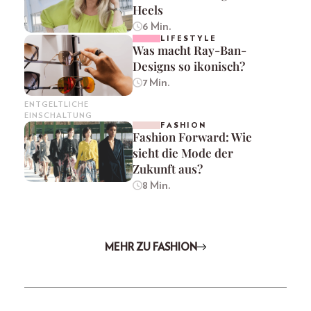
Heels
6 Min.
LIFESTYLE
Was macht Ray-Ban-
Designs so ikonisch?
7 Min.
ENTGELTLICHE
EINSCHALTUNG
FASHION
Fashion Forward: Wie
sieht die Mode der
Zukunft aus?
8 Min.
MEHR ZU FASHION