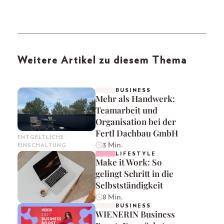
Weitere Artikel zu diesem Thema
BUSINESS
Mehr als Handwerk:
Teamarbeit und
Organisation bei der
Fertl Dachbau GmbH
ENTGELTLICHE
3 Min.
EINSCHALTUNG
LIFESTYLE
Make it Work: So
gelingt Schritt in die
Selbstständigkeit
8 Min.
BUSINESS
WIENERIN Business