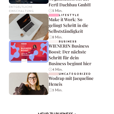
Fertl Dachbau GmbH
ENTGELTLICHE
3 Min.
EINSCHALTUNG
LIFESTYLE
Make it Work: So
gelingt Schritt in die
Selbstständigkeit
8 Min.
BUSINESS
WIENERIN Business
Boost: Der nächste
Schritt für dein
Business beginnt hier
4 Min.
UNCATEGORIZED
Wodrap mit Jacqueline
Heneis
3 Min.