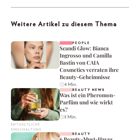
Weitere Artikel zu diesem Thema
PEOPLE
Scandi Glow: Bianca
Ingrosso und Camilla
Bastin von CAIA
Cosmetics verraten ihre
Beauty-Geheimnisse
4 Min.
BEAUTY NEWS
Was ist ein Pheromon-
Parfüm und wie wirkt
es?
3 Min.
ENTGELTLICHE
EINSCHALTUNG
BEAUTY
6 Beauty-Must-Haves