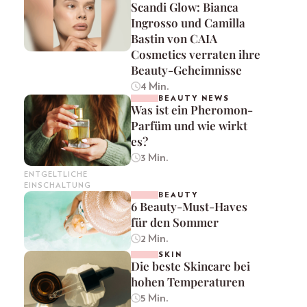
Scandi Glow: Bianca
Ingrosso und Camilla
Bastin von CAIA
Cosmetics verraten ihre
Beauty-Geheimnisse
4 Min.
BEAUTY NEWS
Was ist ein Pheromon-
Parfüm und wie wirkt
es?
3 Min.
ENTGELTLICHE
EINSCHALTUNG
BEAUTY
6 Beauty-Must-Haves
für den Sommer
2 Min.
SKIN
Die beste Skincare bei
hohen Temperaturen
5 Min.