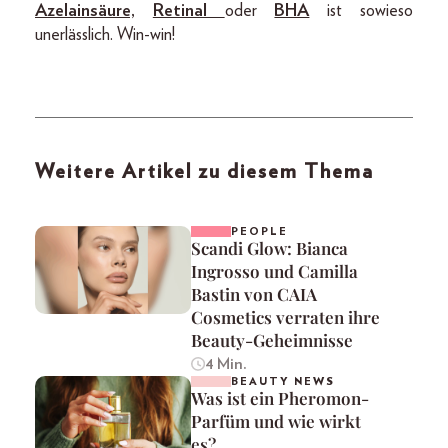
Azelainsäure,
Retinal
oder
BHA
ist sowieso
unerlässlich. Win-win!
Weitere Artikel zu diesem Thema
PEOPLE
Scandi Glow: Bianca
Ingrosso und Camilla
Bastin von CAIA
Cosmetics verraten ihre
Beauty-Geheimnisse
4 Min.
BEAUTY NEWS
Was ist ein Pheromon-
Parfüm und wie wirkt
es?