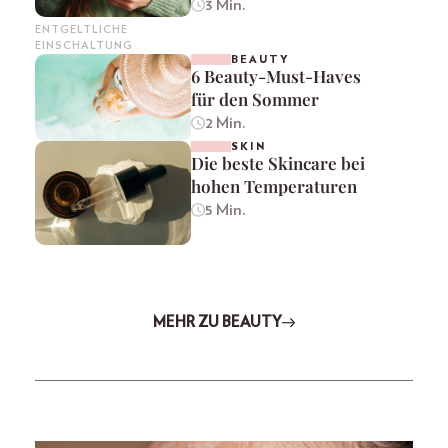
3 Min.
ENTGELTLICHE
EINSCHALTUNG
BEAUTY
6 Beauty-Must-Haves
für den Sommer
2 Min.
SKIN
Die beste Skincare bei
hohen Temperaturen
5 Min.
MEHR ZU BEAUTY