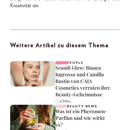
Kreativität ein.
Weitere Artikel zu diesem Thema
PEOPLE
Scandi Glow: Bianca
Ingrosso und Camilla
Bastin von CAIA
Cosmetics verraten ihre
Beauty-Geheimnisse
4 Min.
BEAUTY NEWS
Was ist ein Pheromon-
Parfüm und wie wirkt
es?