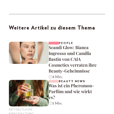
Weitere Artikel zu diesem Thema
PEOPLE
Scandi Glow: Bianca
Ingrosso und Camilla
Bastin von CAIA
Cosmetics verraten ihre
Beauty-Geheimnisse
4 Min.
BEAUTY NEWS
Was ist ein Pheromon-
Parfüm und wie wirkt
es?
3 Min.
ENTGELTLICHE
EINSCHALTUNG