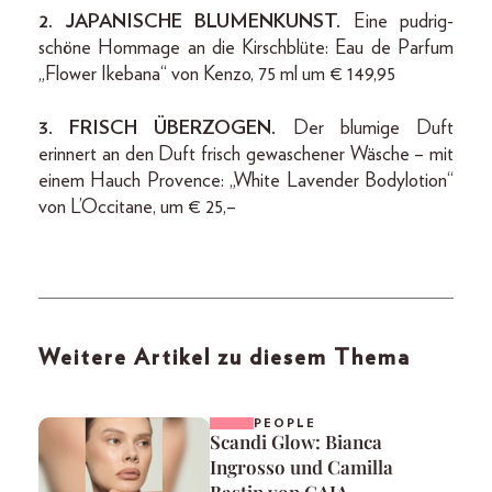
2. JAPANISCHE BLUMENKUNST.
Eine pudrig-
schöne Hommage an die Kirschblüte: Eau de Parfum
„Flower Ikebana“ von Kenzo, 75 ml um € 149,95
3. FRISCH ÜBERZOGEN.
Der blumige Duft
erinnert an den Duft frisch gewaschener Wäsche – mit
einem Hauch Provence: „White Lavender Bodylotion“
von L’Occitane, um € 25,–
Weitere Artikel zu diesem Thema
PEOPLE
Scandi Glow: Bianca
Ingrosso und Camilla
Bastin von CAIA