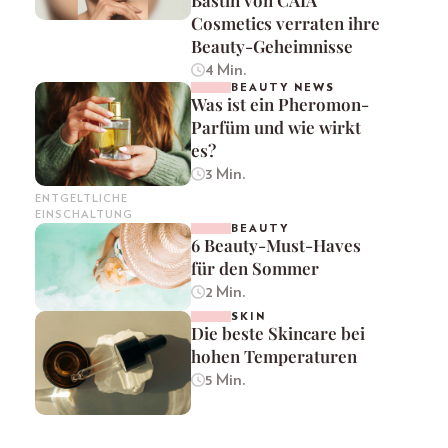
Cosmetics verraten ihre
Beauty-Geheimnisse
4 Min.
BEAUTY NEWS
Was ist ein Pheromon-
Parfüm und wie wirkt
es?
3 Min.
ENTGELTLICHE
EINSCHALTUNG
BEAUTY
6 Beauty-Must-Haves
für den Sommer
2 Min.
SKIN
Die beste Skincare bei
hohen Temperaturen
5 Min.