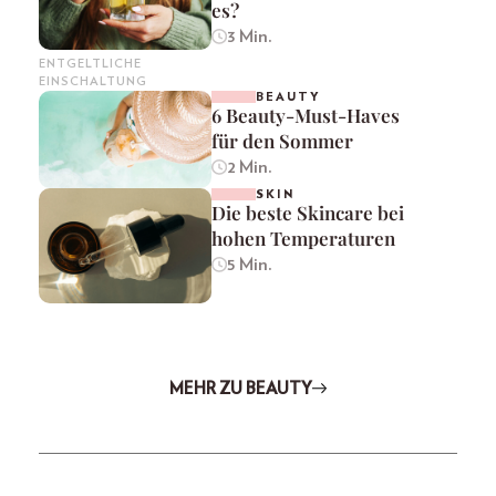
es?
3 Min.
ENTGELTLICHE
EINSCHALTUNG
BEAUTY
6 Beauty-Must-Haves
für den Sommer
2 Min.
SKIN
Die beste Skincare bei
hohen Temperaturen
5 Min.
MEHR ZU BEAUTY