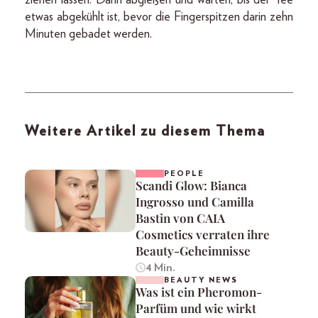
etwas abgekühlt ist, bevor die Fingerspitzen darin zehn
Minuten gebadet werden.
Weitere Artikel zu diesem Thema
PEOPLE
Scandi Glow: Bianca
Ingrosso und Camilla
Bastin von CAIA
Cosmetics verraten ihre
Beauty-Geheimnisse
4 Min.
BEAUTY NEWS
Was ist ein Pheromon-
Parfüm und wie wirkt