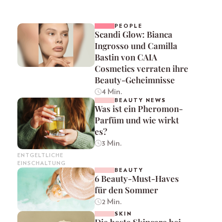
PEOPLE
Scandi Glow: Bianca
Ingrosso und Camilla
Bastin von CAIA
Cosmetics verraten ihre
Beauty-Geheimnisse
4 Min.
BEAUTY NEWS
Was ist ein Pheromon-
Parfüm und wie wirkt
es?
3 Min.
ENTGELTLICHE
EINSCHALTUNG
BEAUTY
6 Beauty-Must-Haves
für den Sommer
2 Min.
SKIN
Die beste Skincare bei