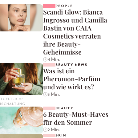
PEOPLE
Scandi Glow: Bianca
Ingrosso und Camilla
Bastin von CAIA
Cosmetics verraten
ihre Beauty-
Geheimnisse
4 Min.
BEAUTY NEWS
Was ist ein
Pheromon-Parfüm
und wie wirkt es?
3 Min.
TGELTLICHE
INSCHALTUNG
BEAUTY
6 Beauty-Must-Haves
für den Sommer
2 Min.
SKIN