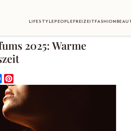
LIFESTYLE
PEOPLE
FREIZEIT
FASHION
BEAU
rfums 2025: Warme
szeit