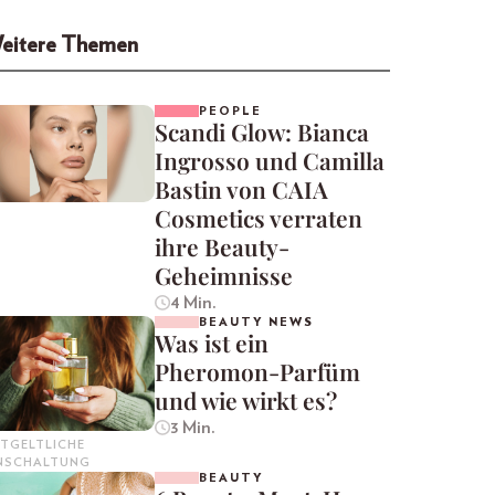
eitere Themen
PEOPLE
Scandi Glow: Bianca
Ingrosso und Camilla
Bastin von CAIA
Cosmetics verraten
ihre Beauty-
Geheimnisse
4 Min.
BEAUTY NEWS
Was ist ein
Pheromon-Parfüm
und wie wirkt es?
3 Min.
TGELTLICHE
INSCHALTUNG
BEAUTY