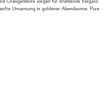
nd Orangenblüte sorgen für strahlende Eleganz.
ne sanfte Umarmung in goldener Abendsonne. Pure