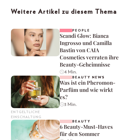
Weitere Artikel zu diesem Thema
PEOPLE
Scandi Glow: Bianca
Ingrosso und Camilla
Bastin von CAIA
Cosmetics verraten ihre
Beauty-Geheimnisse
4 Min.
BEAUTY NEWS
Was ist ein Pheromon-
Parfüm und wie wirkt
es?
3 Min.
ENTGELTLICHE
EINSCHALTUNG
BEAUTY
6 Beauty-Must-Haves
für den Sommer