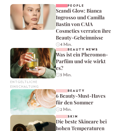
PEOPLE
Scandi Glow: Bianca
Ingrosso und Camilla
Bastin von CAIA
Cosmetics verraten ihre
Beauty-Geheimnisse
4 Min.
BEAUTY NEWS
Was ist ein Pheromon-
Parfüm und wie wirkt
es?
3 Min.
ENTGELTLICHE
EINSCHALTUNG
BEAUTY
6 Beauty-Must-Haves
für den Sommer
2 Min.
SKIN
Die beste Skincare bei
hohen Temperaturen