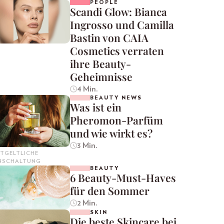
PEOPLE
Scandi Glow: Bianca
Ingrosso und Camilla
Bastin von CAIA
Cosmetics verraten
ihre Beauty-
Geheimnisse
4 Min.
BEAUTY NEWS
Was ist ein
Pheromon-Parfüm
und wie wirkt es?
3 Min.
TGELTLICHE
INSCHALTUNG
BEAUTY
6 Beauty-Must-Haves
für den Sommer
2 Min.
SKIN
Die beste Skincare bei