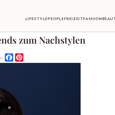
LIFESTYLE
PEOPLE
FREIZEIT
FASHION
BEAU
rends zum Nachstylen
n.