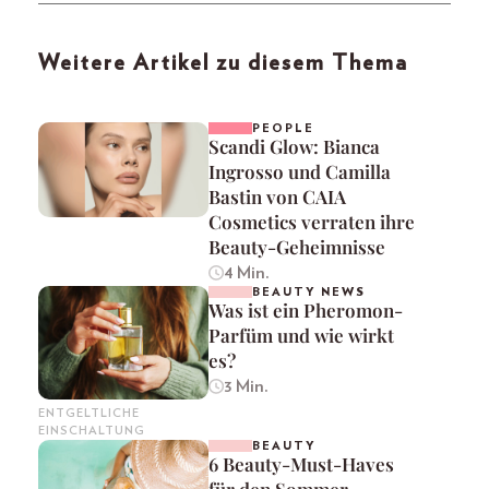
Weitere Artikel zu diesem Thema
PEOPLE
Scandi Glow: Bianca
Ingrosso und Camilla
Bastin von CAIA
Cosmetics verraten ihre
Beauty-Geheimnisse
4 Min.
BEAUTY NEWS
Was ist ein Pheromon-
Parfüm und wie wirkt
es?
3 Min.
ENTGELTLICHE
EINSCHALTUNG
BEAUTY
6 Beauty-Must-Haves
für den Sommer