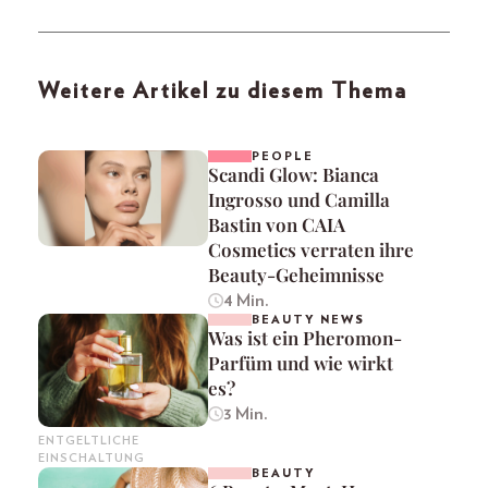
Weitere Artikel zu diesem Thema
PEOPLE
Scandi Glow: Bianca
Ingrosso und Camilla
Bastin von CAIA
Cosmetics verraten ihre
Beauty-Geheimnisse
4 Min.
BEAUTY NEWS
Was ist ein Pheromon-
Parfüm und wie wirkt
es?
3 Min.
ENTGELTLICHE
EINSCHALTUNG
BEAUTY