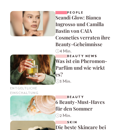
PEOPLE
Scandi Glow: Bianca
Ingrosso und Camilla
Bastin von CAIA
Cosmetics verraten ihre
Beauty-Geheimnisse
4 Min.
BEAUTY NEWS
Was ist ein Pheromon-
Parfüm und wie wirkt
es?
3 Min.
ENTGELTLICHE
EINSCHALTUNG
BEAUTY
6 Beauty-Must-Haves
für den Sommer
2 Min.
SKIN
Die beste Skincare bei