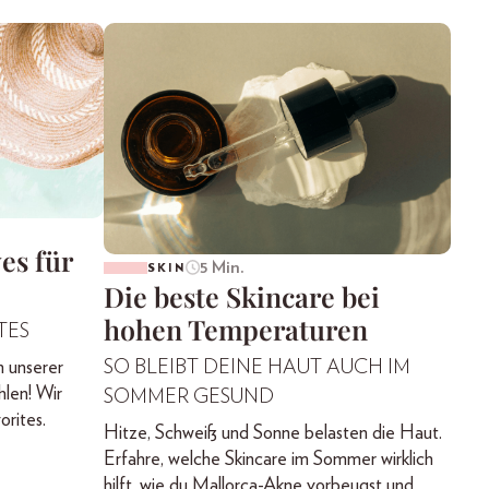
es für
5 Min.
SKIN
Die beste Skincare bei
hohen Temperaturen
TES
n unserer
SO BLEIBT DEINE HAUT AUCH IM
hlen! Wir
SOMMER GESUND
rites.
Hitze, Schweiß und Sonne belasten die Haut.
Erfahre, welche Skincare im Sommer wirklich
hilft, wie du Mallorca-Akne vorbeugst und