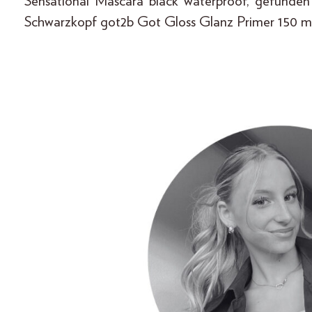
Sensational Mascara black waterproof, gefunde
Schwarzkopf got2b Got Gloss Glanz Primer 150 ml