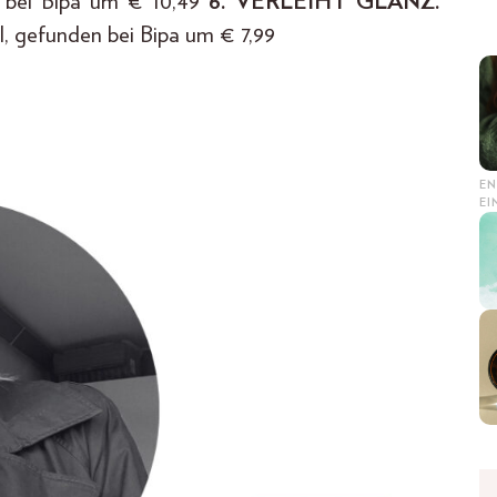
n bei Bipa um € 10,49
6. VERLEIHT GLANZ.
, gefunden bei Bipa um € 7,99
EN
E