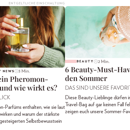
ENTGELTLICHE EINSCHALTUNG
2 Min.
BEAUTY
6 Beauty-Must-Hav
3 Min.
Y NEWS
den Sommer
 ein Pheromon-
und wie wirkt es?
DAS SIND UNSERE FAVORI
Diese Beauty-Lieblinge dürfen i
LICK
Travel-Bag auf gar keinen Fall fe
Parfüms enthalten, wie sie laut
zeigen euch unsere Sommer-Favo
wirken und warum der stärkste
 gesteigerten Selbstbewusstsein