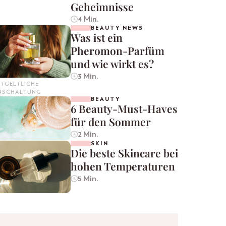
Geheimnisse
4 Min.
BEAUTY NEWS
Was ist ein
Pheromon-Parfüm
und wie wirkt es?
3 Min.
TGELTLICHE
INSCHALTUNG
BEAUTY
6 Beauty-Must-Haves
für den Sommer
2 Min.
SKIN
Die beste Skincare bei
hohen Temperaturen
5 Min.