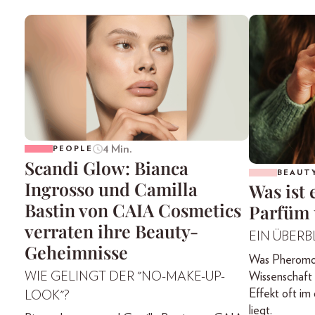
4 Min.
PEOPLE
Scandi Glow: Bianca
BEAUT
Ingrosso und Camilla
Was ist
Bastin von CAIA Cosmetics
Parfüm 
verraten ihre Beauty-
EIN ÜBERB
Geheimnisse
Was Pheromon-
WIE GELINGT DER "NO-MAKE-UP-
Wissenschaft 
Effekt oft im
LOOK"?
liegt.