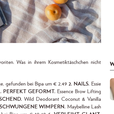
voriten. Was in ihrem Kosmetiktäschchen nicht
W
e, gefunden bei Bipa um € 2,49
2. NAILS.
Essie
3. PERFEKT GEFORMT.
Essence Brow Lifting
ISCHEND.
Wild Deodorant Coconut & Vanilla
GESCHWUNGENE WIMPERN.
Maybelline Lash