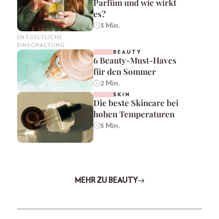
Parfüm und wie wirkt
es?
3 Min.
ENTGELTLICHE
EINSCHALTUNG
BEAUTY
6 Beauty-Must-Haves
für den Sommer
2 Min.
SKIN
Die beste Skincare bei
hohen Temperaturen
5 Min.
MEHR ZU BEAUTY