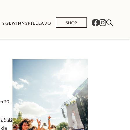
SHOP
TY
GEWINNSPIELE
ABO
m 30.
, Suki
 die