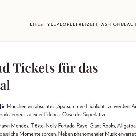
LIFESTYLE
PEOPLE
FREIZEIT
FASHION
BEAU
d Tickets für das
al
l
in München ein absolutes „Spätsommer-Highlight” zu werden. A
arks erneut zu einer Erlebnis-Oase der Superlative.
wn Mendes, Tiësto, Nelly Furtado, Raye, Giant Rooks, Alligatoah
rgessliche Momente sorgen. Neben phänomenaler Musik erwartet