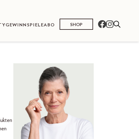
SHOP
TY
GEWINNSPIELE
ABO
dukten
men