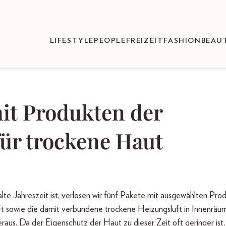
LIFESTYLE
PEOPLE
FREIZEIT
FASHION
BEAU
mit Produkten der
für trockene Haut
lte Jahreszeit ist, verlosen wir fünf Pakete mit ausgewählten Pro
ft sowie die damit verbundene trockene Heizungsluft in Innenräu
us. Da der Eigenschutz der Haut zu dieser Zeit oft geringer ist,