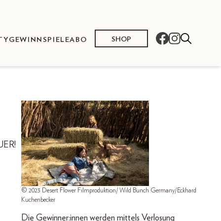
SHOP
TY
GEWINNSPIELE
ABO
EUER!
© 2023 Desert Flower Filmproduktion/ Wild Bunch Germany/Eckhard
Kuchenbecker
Die Gewinner:innen werden mittels Verlosung