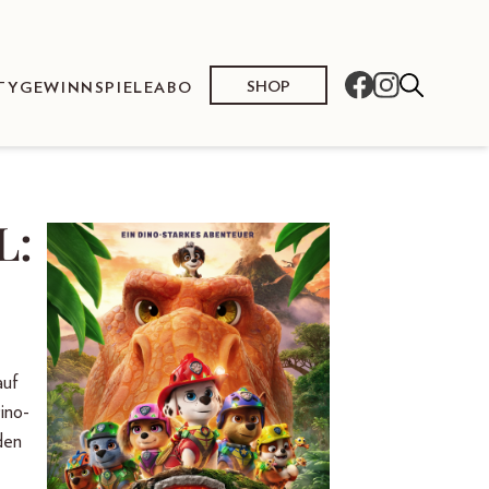
SHOP
TY
GEWINNSPIELE
ABO
L:
auf
ino-
den