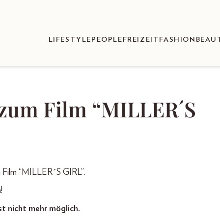
LIFESTYLE
PEOPLE
FREIZEIT
FASHION
BEAU
 zum Film “MILLER´S
zum Film “MILLER´S GIRL”.
!
st nicht mehr möglich.