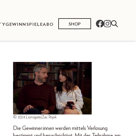
SHOP
TY
GEWINNSPIELE
ABO
© 2024 Lionsgate/Zac Popik
Die Gewinner:innen werden mittels Verlosung
bestimmt und benachrichtigt. Mit der Teilnahme am