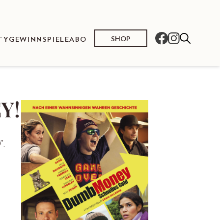
SHOP
TY
GEWINNSPIELE
ABO
Y!
”.