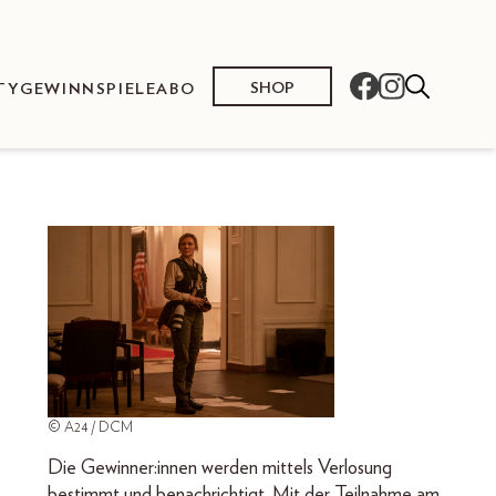
SHOP
TY
GEWINNSPIELE
ABO
© A24 / DCM
Die Gewinner:innen werden mittels Verlosung
bestimmt und benachrichtigt. Mit der Teilnahme am