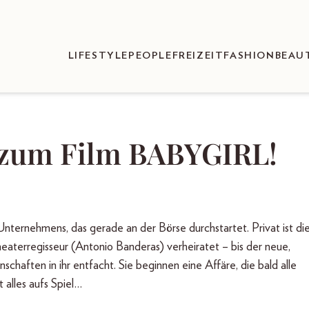
LIFESTYLE
PEOPLE
FREIZEIT
FASHION
BEAU
 zum Film BABYGIRL!
ternehmens, das gerade an der Börse durchstartet. Privat ist di
aterregisseur (Antonio Banderas) verheiratet – bis der neue,
chaften in ihr entfacht. Sie beginnen eine Affäre, die bald alle
 alles aufs Spiel…