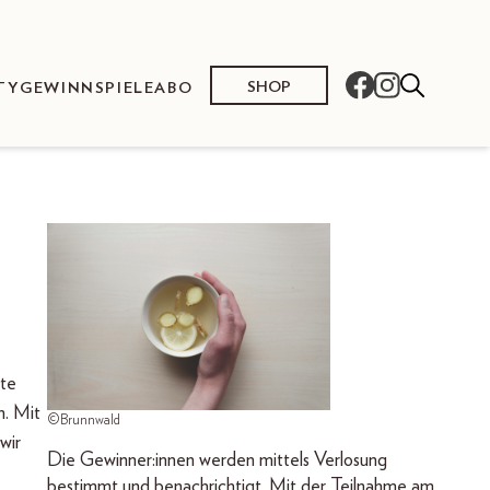
SHOP
TY
GEWINNSPIELE
ABO
ste
n. Mit
©Brunnwald
wir
Die Gewinner:innen werden mittels Verlosung
bestimmt und benachrichtigt. Mit der Teilnahme am