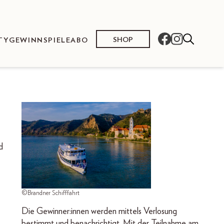
SHOP
TY
GEWINNSPIELE
ABO
d
©Brandner Schifffahrt
Die Gewinner:innen werden mittels Verlosung
bestimmt und benachrichtigt. Mit der Teilnahme am