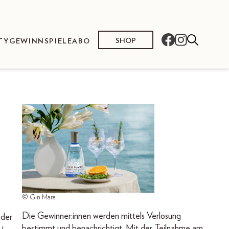
SHOP
TY
GEWINNSPIELE
ABO
© Gin Mare
Die Gewinner:innen werden mittels Verlosung
 der
bestimmt und benachrichtigt. Mit der Teilnahme am